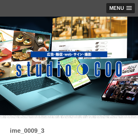
MENU
ime_0009_3